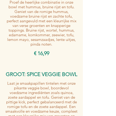
Proef de heerlijke combinatie in onze
bowl met hummus, bruine rijst en tofu.
Geniet van de romige hummus,
voedzame bruine rijst en zachte tofu,
perfect aangevuld met een kleurrijke mix
van verse groenten en knapperige
toppings. Bruine rijst, wortel, hummus,
edamame, komkommer, zeewier, tofu,
lemon mayo, sesamzaadjes, lente uitjes,
pinda noten.
€ 16,99
GROOT: SPICE VEGGIE BOWL
Laat je smaakpapillen tintelen met onze
pikante veggie bowl, boordevol
voedzame ingrediënten zoals quinoa,
zoete aardappel en tofu. Geniet van de
pittige kick, perfect gebalanceerd met de
romige tofu en de zoete aardappel. Een
smaakvolle en voedzame keuze, compleet
met een kleurrijke mix van groenten en