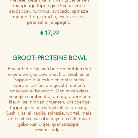
knapperige toppings. Quinoa, zoete
aardappel, hummus, avocado, spinazie,
mango, tofu, sriracha, chilli vlokken,
peterselie, jalapegno.
€ 17,99
GROOT: PROTEINE BOWL
Ervaar het beste van beide werelden met
onze eiwitrijke bowl met kip, steak en ei.
Sappige stukjes kip en malse steak
worden perfect aangevuld met een
smaakvol ei bovenop. Geniet van deze
heerlijke combinatie, omringd door een
kleurrijke mix van groenten, knapperige
toppings en een verrukkelijke dressing.
Sushi rijst, ei, radijs, spinazie, wortel, mais,
kip én steak, wasabi mayo én chilli mayo,
gebakken uitjes, granaatappel,
sesamzaadjes.