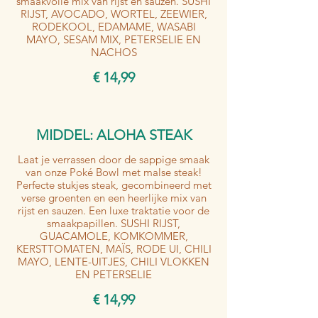
smaakvolle mix van rijst en sauzen. SUSHI
RIJST, AVOCADO, WORTEL, ZEEWIER,
RODEKOOL, EDAMAME, WASABI
MAYO, SESAM MIX, PETERSELIE EN
NACHOS
€ 14,99
MIDDEL: ALOHA STEAK
Laat je verrassen door de sappige smaak
van onze Poké Bowl met malse steak!
Perfecte stukjes steak, gecombineerd met
verse groenten en een heerlijke mix van
rijst en sauzen. Een luxe traktatie voor de
smaakpapillen. SUSHI RIJST,
GUACAMOLE, KOMKOMMER,
KERSTTOMATEN, MAÏS, RODE UI, CHILI
MAYO, LENTE-UITJES, CHILI VLOKKEN
EN PETERSELIE
€ 14,99