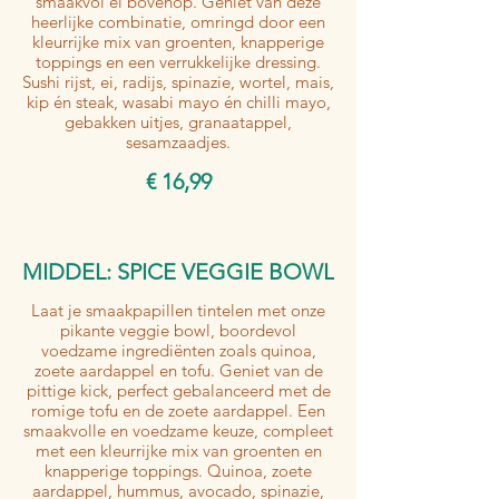
smaakvol ei bovenop. Geniet van deze
heerlijke combinatie, omringd door een
kleurrijke mix van groenten, knapperige
toppings en een verrukkelijke dressing.
Sushi rijst, ei, radijs, spinazie, wortel, mais,
kip én steak, wasabi mayo én chilli mayo,
gebakken uitjes, granaatappel,
€ 16,99
MIDDEL: SPICE VEGGIE BOWL
Laat je smaakpapillen tintelen met onze
pikante veggie bowl, boordevol
voedzame ingrediënten zoals quinoa,
zoete aardappel en tofu. Geniet van de
pittige kick, perfect gebalanceerd met de
romige tofu en de zoete aardappel. Een
smaakvolle en voedzame keuze, compleet
met een kleurrijke mix van groenten en
knapperige toppings. Quinoa, zoete
aardappel, hummus, avocado, spinazie,