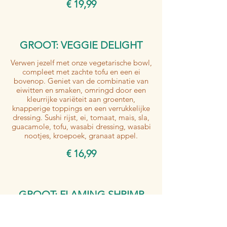
€ 19,99
GROOT: VEGGIE DELIGHT
Verwen jezelf met onze vegetarische bowl,
compleet met zachte tofu en een ei
bovenop. Geniet van de combinatie van
eiwitten en smaken, omringd door een
kleurrijke variëteit aan groenten,
knapperige toppings en een verrukkelijke
dressing. Sushi rijst, ei, tomaat, mais, sla,
guacamole, tofu, wasabi dressing, wasabi
nootjes, kroepoek, granaat appel.
€ 16,99
GROOT: FLAMING SHRIMP
€ 17,99